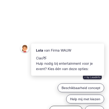
 met
maken
 dat?!
oto’s,
oto
,